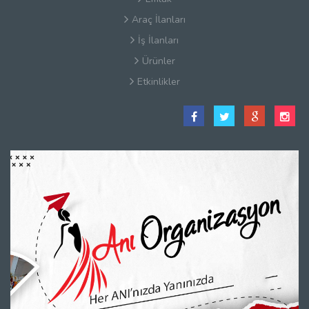
Araç İlanları
İş İlanları
Ürünler
Etkinlikler
Satış Sözleşmesi
Hakkımızda
Kullanım Koşulları
Güvenlik
Gizlilik Sözleşmesi
Firma Rehberi Nedir?
İletişim