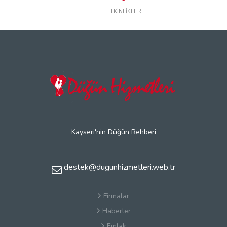
ETKİNLİKLER
Kayseri'nin Düğün Rehberi
destek@dugunhizmetleri.web.tr
Firmalar
Haberler
Emlak