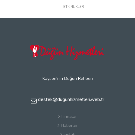
ETKİNLİKLER
Kayseri'nin Düğün Rehberi
destek@dugunhizmetleri.web.tr
Firmalar
Haberler
Emlak