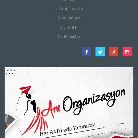
Araç İlanları
İş İlanları
Ürünler
Etkinlikler
Satış Sözleşmesi
Hakkımızda
Kullanım Koşulları
Güvenlik
Gizlilik Sözleşmesi
Firma Rehberi Nedir?
İletişim