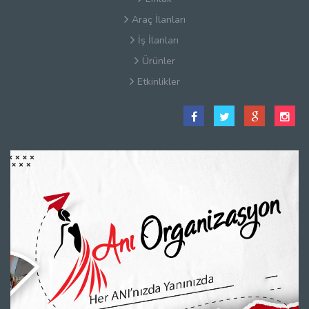
Araç İlanları
İş İlanları
Ürünler
Etkinlikler
Satış Sözleşmesi
Hakkımızda
Kullanım Koşulları
Güvenlik
Gizlilik Sözleşmesi
Firma Rehberi Nedir?
İletişim