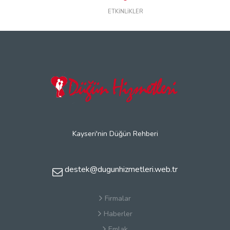
ETKİNLİKLER
Kayseri'nin Düğün Rehberi
destek@dugunhizmetleri.web.tr
Firmalar
Haberler
Emlak