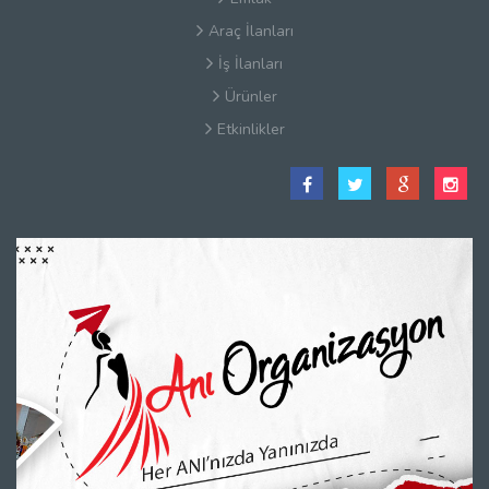
Araç İlanları
İş İlanları
Ürünler
Etkinlikler
Satış Sözleşmesi
Hakkımızda
Kullanım Koşulları
Güvenlik
Gizlilik Sözleşmesi
Firma Rehberi Nedir?
İletişim