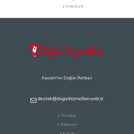
ETKİNLİKLER
Kayseri'nin Düğün Rehberi
destek@dugunhizmetleri.web.tr
Firmalar
Haberler
Emlak