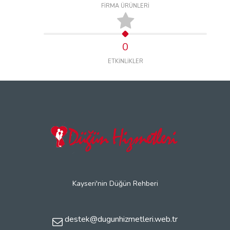
FİRMA ÜRÜNLERİ
0
ETKİNLİKLER
Kayseri'nin Düğün Rehberi
destek@dugunhizmetleri.web.tr