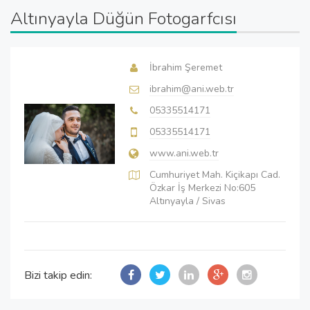
Altınyayla Düğün Fotogarfcısı
İbrahim Şeremet
ibrahim@ani.web.tr
05335514171
05335514171
www.ani.web.tr
Cumhuriyet Mah. Kiçikapı Cad.
Özkar İş Merkezi No:605
Altınyayla / Sivas
Bizi takip edin: