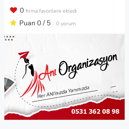
0
firma favorilere ekledi
Puan 0 / 5
-
0 yorum