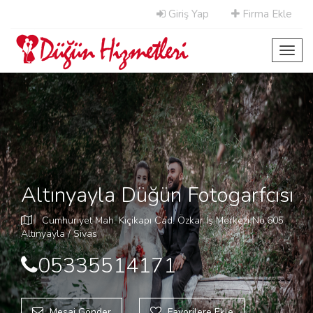
Giriş Yap
Firma Ekle
Toggl
navig
Altınyayla Düğün Fotogarfcısı
Cumhuriyet Mah. Kiçikapı Cad. Özkar İş Merkezi No:605
Altınyayla / Sivas
05335514171
Mesaj Gönder
Favorilere Ekle