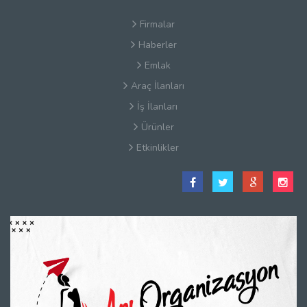
Firmalar
Haberler
Emlak
Araç İlanları
İş İlanları
Ürünler
Etkinlikler
Satış Sözleşmesi
Hakkımızda
Kullanım Koşulları
Güvenlik
Gizlilik Sözleşmesi
Firma Rehberi Nedir?
İletişim