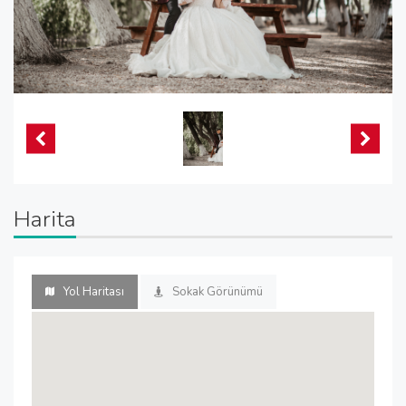
Harita
Yol Haritası
Sokak Görünümü