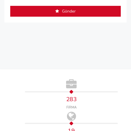
Gönder
283
FİRMA
19