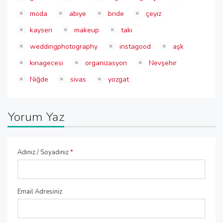
moda
abiye
bride
çeyiz
kayseri
makeup
takı
weddingphotography
instagood
aşk
kınagecesi
organizasyon
Nevşehir
Niğde
sivas
yozgat
Yorum Yaz
Adınız / Soyadınız
*
Email Adresiniz