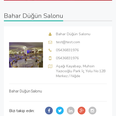
Bahar Düğün Salonu
Bahar Düğün Salonu
test@test.com
05436831976
05436831976
Aşağı Kayabaşı, Muhsin
Yazıcıoğlu Park İç Yolu No:12B
Merkez / Niğde
Bahar Düğün Salonu
Bizi takip edin: