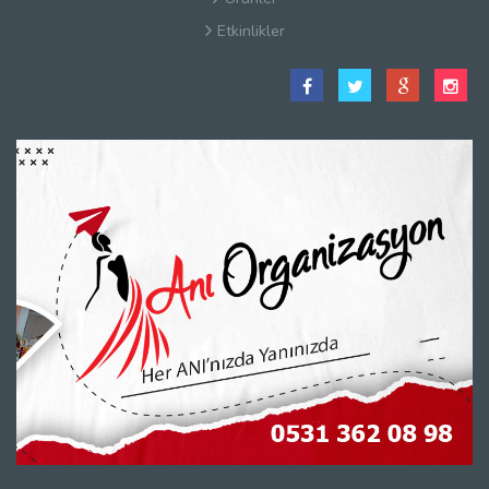
Etkinlikler
Satış Sözleşmesi
Hakkımızda
Kullanım Koşulları
Güvenlik
Gizlilik Sözleşmesi
Firma Rehberi Nedir?
İletişim