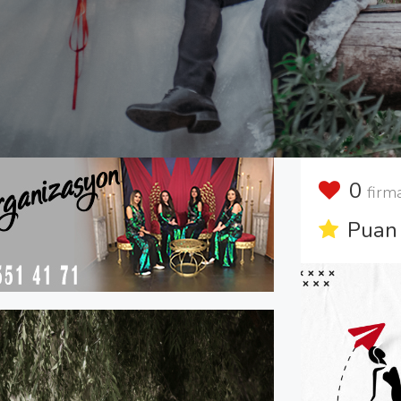
0
firm
Puan 