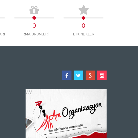
0
0
ARI
FİRMA ÜRÜNLERİ
ETKİNLİKLER