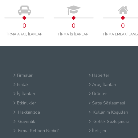
0
0
0
FİRMA ARAÇ İLANLARI
FİRMA İŞ İLANLARI
FİRMA EMLAK İLANL
Firmalar
Haberler
Emlak
Araç İlanları
İş İlanları
Ürünler
Etkinlikler
Satış Sözleşmesi
Hakkımızda
Kullanım Koşulları
Güvenlik
Gizlilik Sözleşmesi
Firma Rehberi Nedir?
İletişim