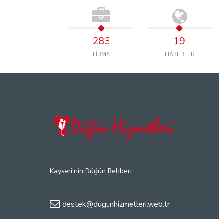
283
19
FİRMA
HABERLER
Kayseri'nin Düğün Rehberi
destek@dugunhizmetleri.web.tr