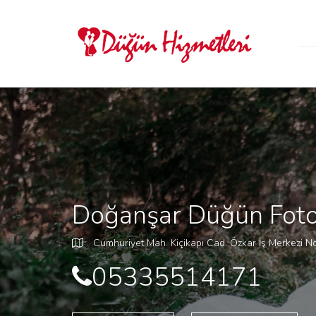
Doğanşar Düğün Fotog
Cumhuriyet Mah. Kiçikapı Cad. Özkar İş Merkezi N
05335514171