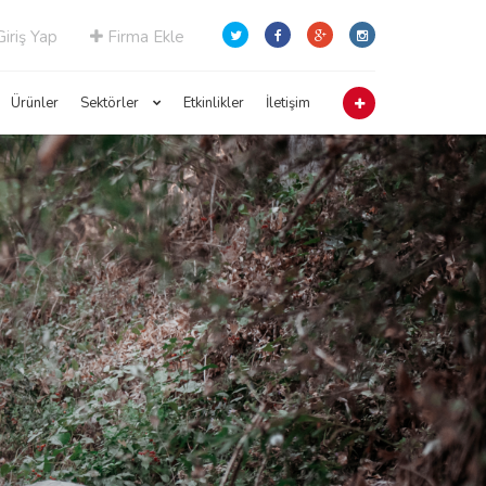
iriş Yap
Firma Ekle
Ürünler
Sektörler
Etkinlikler
İletişim