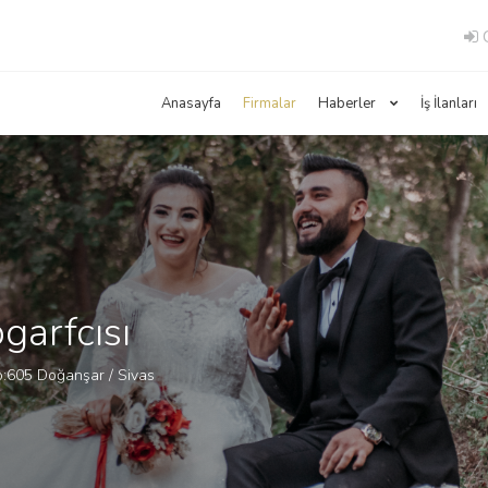
G
Anasayfa
Firmalar
Haberler
İş İlanları
arfcısı
o:605 Doğanşar / Sivas