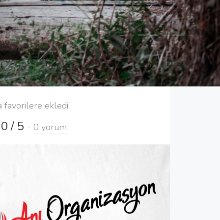
a favorilere ekledi
0 / 5
-
0 yorum