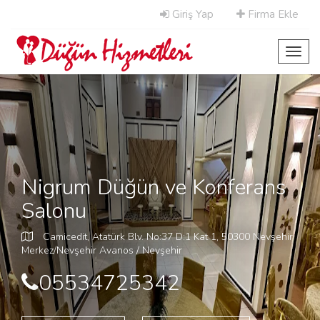
Giriş Yap
Firma Ekle
Toggl
navig
Nigrum Düğün ve Konferans
Salonu
Camicedit, Atatürk Blv. No:37 D:1 Kat 1, 50300 Nevşehir
Merkez/Nevşehir Avanos / Nevşehir
05534725342