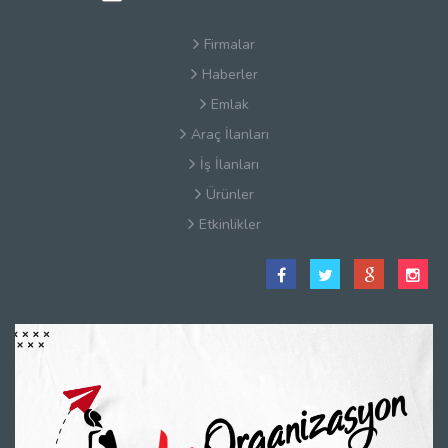
Firmalar
Haberler
Emlak
Araç İlanları
İş İlanları
Ürünler
Etkinlikler
Satış Sözleşmesi
Hakkımızda
Kullanım Koşulları
Güvenlik
Gizlilik Sözleşmesi
Firma Rehberi Nedir?
İletişim