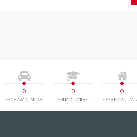
0
0
0
FİRMA ARAÇ İLANLARI
FİRMA İŞ İLANLARI
FİRMA EMLAK İLANL