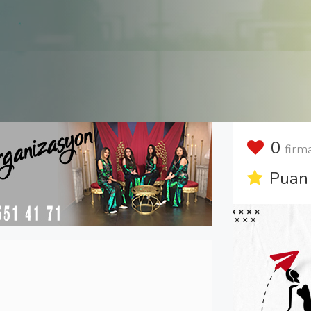
0
firm
Puan 