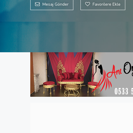
Mesaj Gönder
Favorilere Ekle