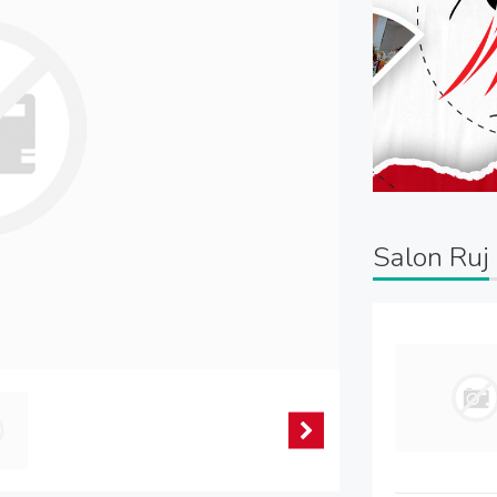
Salon Ruj