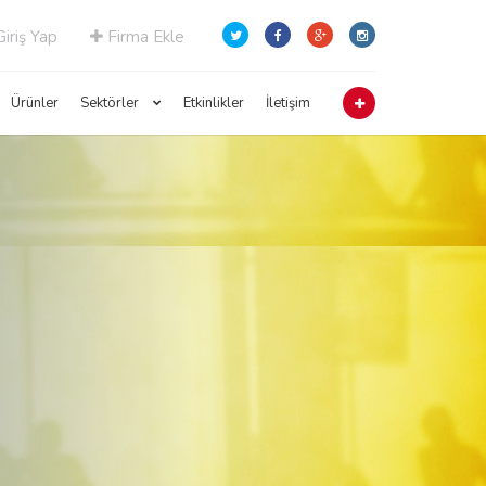
iriş Yap
Firma Ekle
Ürünler
Sektörler
Etkinlikler
İletişim