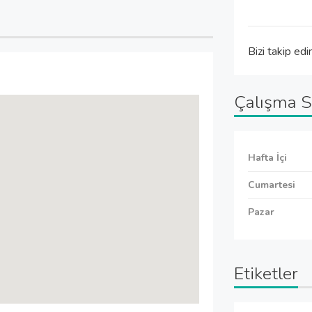
Bizi takip edi
Çalışma S
Hafta İçi
Cumartesi
Pazar
Etiketler