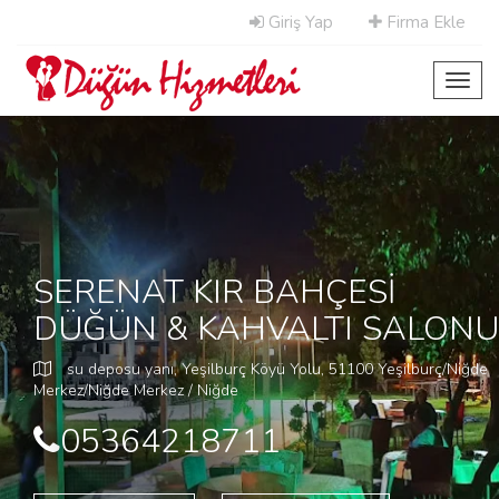
Giriş Yap
Firma Ekle
Toggl
navig
SERENAT KIR BAHÇESİ
DÜĞÜN & KAHVALTI SALONU
su deposu yanı, Yeşilburç Köyü Yolu, 51100 Yeşilburç/Niğde
Merkez/Niğde Merkez / Niğde
05364218711