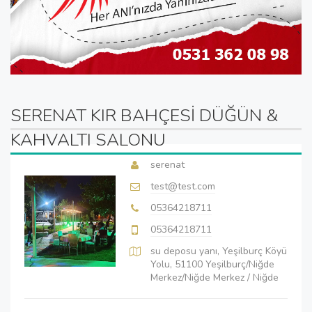
SERENAT KIR BAHÇESİ DÜĞÜN &
KAHVALTI SALONU
serenat
test@test.com
05364218711
05364218711
su deposu yanı, Yeşilburç Köyü
Yolu, 51100 Yeşilburç/Niğde
Merkez/Niğde Merkez / Niğde