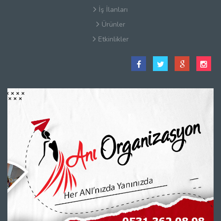
İş İlanları
Ürünler
Etkinlikler
Satış Sözleşmesi
Hakkımızda
Kullanım Koşulları
Güvenlik
Gizlilik Sözleşmesi
Firma Rehberi Nedir?
İletişim