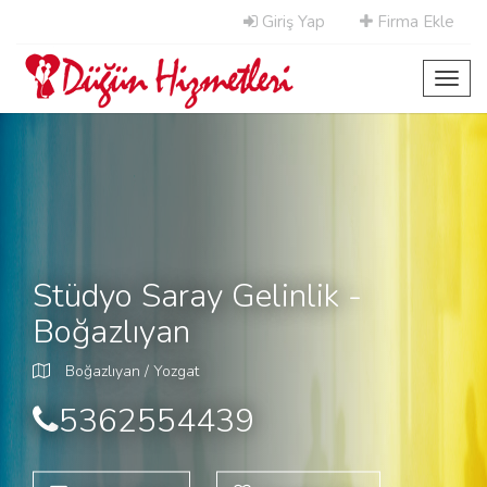
Giriş Yap
Firma Ekle
Toggl
navig
Stüdyo Saray Gelinlik -
Boğazlıyan
Boğazlıyan / Yozgat
5362554439