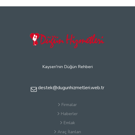
Kayseri'nin Düğün Rehberi
destek@dugunhizmetleri.web.tr
Firmalar
Haberler
Emlak
Araç İlanları