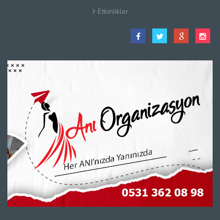
Etkinlikler
Satış Sözleşmesi
Hakkımızda
Kullanım Koşulları
Güvenlik
Gizlilik Sözleşmesi
Firma Rehberi Nedir?
İletişim