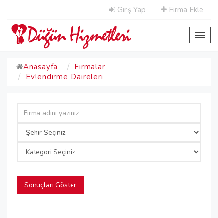
Giriş Yap
Firma Ekle
Toggl
navig
Anasayfa
Firmalar
Evlendirme Daireleri
Sonuçları Göster