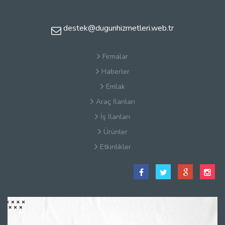
destek@dugunhizmetleri.web.tr
Firmalar
Haberler
Emlak
Araç İlanları
İş İlanları
Ürünler
Etkinlikler
Satış Sözleşmesi
Hakkımızda
Kullanım Koşulları
Güvenlik
Gizlilik Sözleşmesi