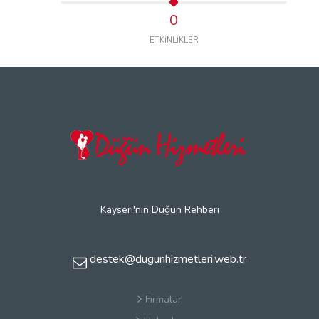
0
ETKİNLİKLER
Kayseri'nin Düğün Rehberi
destek@dugunhizmetleri.web.tr
Firmalar