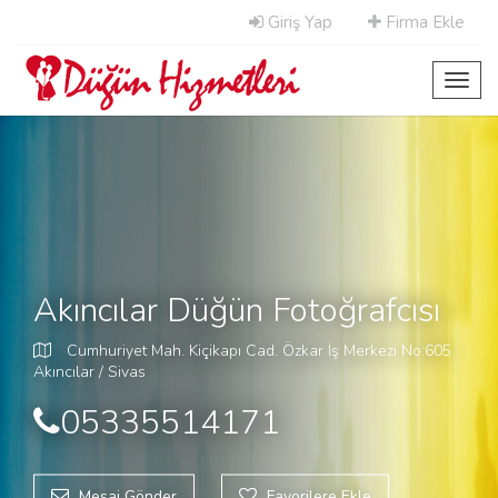
Giriş Yap
Firma Ekle
Toggl
navig
Akıncılar Düğün Fotoğrafcısı
Cumhuriyet Mah. Kiçikapı Cad. Özkar İş Merkezi No:605
Akıncılar / Sivas
05335514171
Mesaj Gönder
Favorilere Ekle