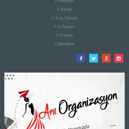
Haberler
Emlak
Araç İlanları
İş İlanları
Ürünler
Etkinlikler
Satış Sözleşmesi
Hakkımızda
Kullanım Koşulları
Güvenlik
Gizlilik Sözleşmesi
Firma Rehberi Nedir?
İletişim