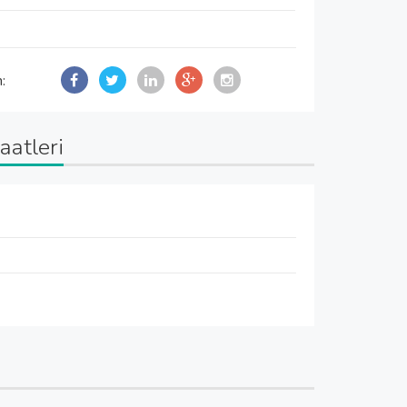
n:
aatleri