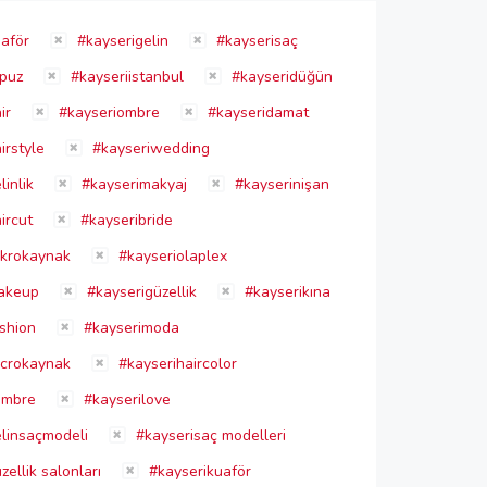
aför
#kayserigelin
#kayserisaç
opuz
#kayseriistanbul
#kayseridüğün
ir
#kayseriombre
#kayseridamat
irstyle
#kayseriwedding
inlik
#kayserimakyaj
#kayserinişan
ircut
#kayseribride
ikrokaynak
#kayseriolaplex
akeup
#kayserigüzellik
#kayserikına
shion
#kayserimoda
icrokaynak
#kayserihaircolor
ombre
#kayserilove
linsaçmodeli
#kayserisaç modelleri
ellik salonları
#kayserikuaför