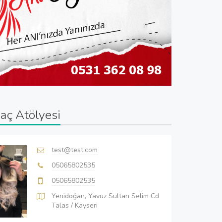
Saç Atölyesi
test@test.com
05065802535
05065802535
Yenidoğan, Yavuz Sultan Selim Cd
Talas / Kayseri