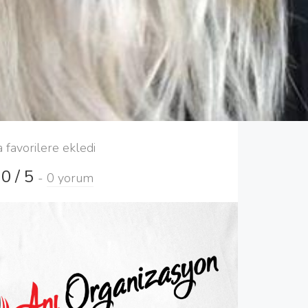
a favorilere ekledi
0 / 5
-
0 yorum