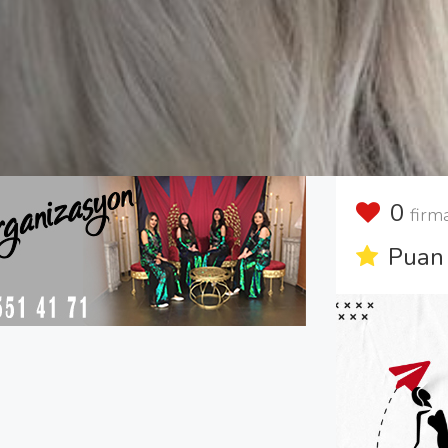
0
firm
Puan 