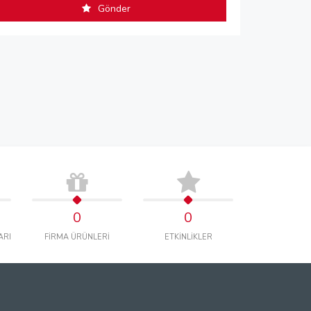
Gönder
0
0
ARI
FİRMA ÜRÜNLERİ
ETKİNLİKLER