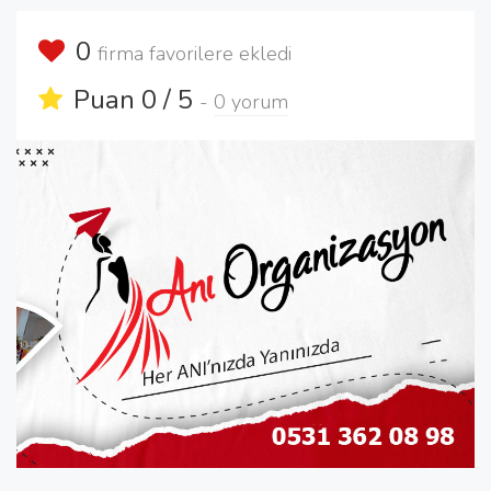
0
firma favorilere ekledi
Puan 0 / 5
-
0 yorum