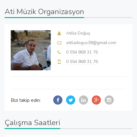
Ati Müzik Organizasyon
Atilla Doğuş
atilladogus38@gmail.com
0 554 868 31 76
0 554 868 31 76
Bizi takip edin:
Çalışma Saatleri