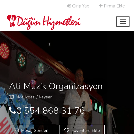
Giriş Yap
Firma Ekle
Toggl
navig
Ati Müzik Organizasyon
Melikgazi / Kayseri
0 554 868 31 76
Mesaj Gönder
Favorilere Ekle