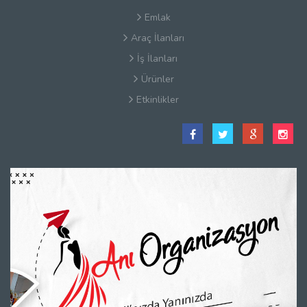
Emlak
Araç İlanları
İş İlanları
Ürünler
Etkinlikler
Satış Sözleşmesi
Hakkımızda
Kullanım Koşulları
Güvenlik
Gizlilik Sözleşmesi
Firma Rehberi Nedir?
İletişim