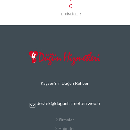
0
ETKİNLİKLER
Kayseri'nin Düğün Rehberi
destek@dugunhizmetleri.web.tr
Firmalar
Haberler