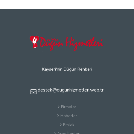
Kayseri'nin Düğün Rehberi
destek@dugunhizmetleri.web.tr
Firmalar
Haberler
Emlak
Araç İlanları