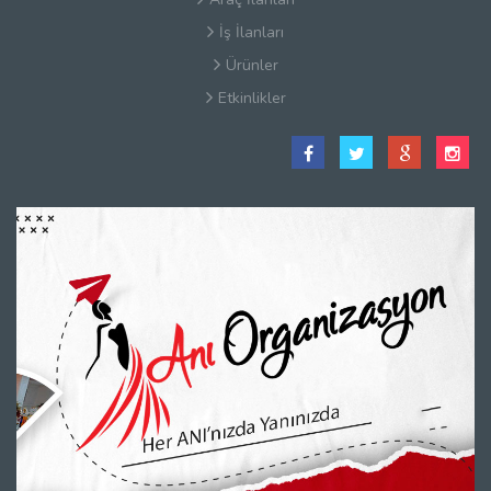
İş İlanları
Ürünler
Etkinlikler
Satış Sözleşmesi
Hakkımızda
Kullanım Koşulları
Güvenlik
Gizlilik Sözleşmesi
Firma Rehberi Nedir?
İletişim