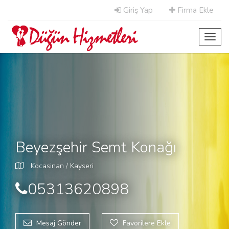
Giriş Yap
Firma Ekle
Toggl
navig
Beyezşehir Semt Konağı
Kocasinan / Kayseri
05313620898
Mesaj Gönder
Favorilere Ekle