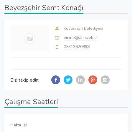
Beyezşehir Semt Konağı
Kocasinan Belediyesi
emine@ani.web.tr
05313620898
Bizi takip edin:
Çalışma Saatleri
Hafta İçi