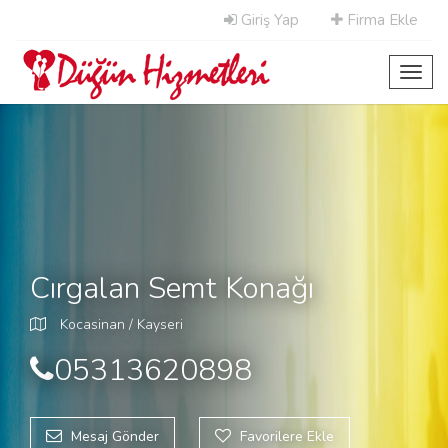
Giriş Yap
Firma Ekle
Toggl
navig
Cırgalan Semt Konağı
Kocasinan / Kayseri
05313620898
Mesaj Gönder
Favorilere Ekle