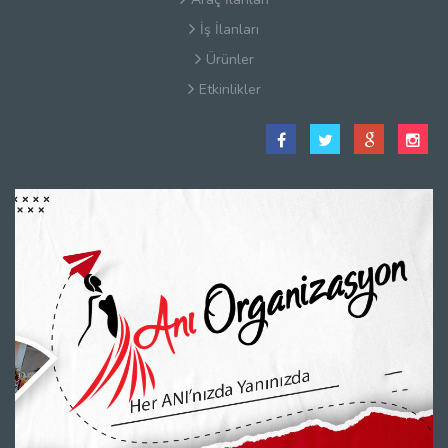
İş İlanları
Ürünler
Etkinlikler
Satış Sözleşmesi
Hakkımızda
Kullanım Koşulları
Güvenlik
Gizlilik Sözleşmesi
Firma Rehberi Nedir?
İletişim