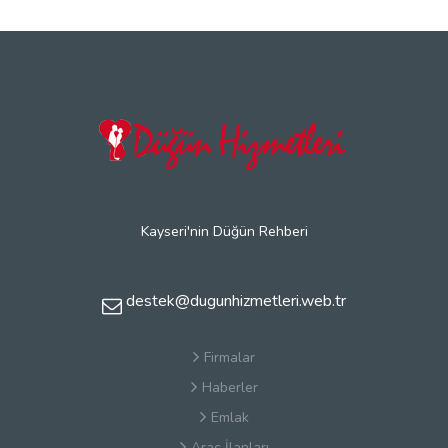
Kayseri'nin Düğün Rehberi
destek@dugunhizmetleri.web.tr
Firmalar
Haberler
Emlak
Araç İlanları