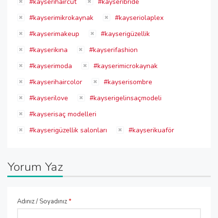
#kayserihaircut
#kayseribride
#kayserimikrokaynak
#kayseriolaplex
#kayserimakeup
#kayserigüzellik
#kayserikına
#kayserifashion
#kayserimoda
#kayserimicrokaynak
#kayserihaircolor
#kayserisombre
#kayserilove
#kayserigelinsaçmodeli
#kayserisaç modelleri
#kayserigüzellik salonları
#kayserikuaför
Yorum Yaz
Adınız / Soyadınız
*