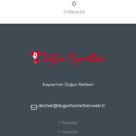
0
ETKİNLİKLER
Kayseri'nin Düğün Rehberi
destek@dugunhizmetleri.web.tr
Firmalar
Haberler