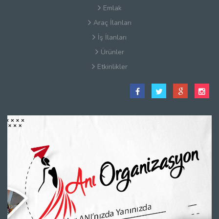
Emlak
Araç İlanları
İş İlanları
Ürünler
Etkinlikler
Satış Sözleşmesi
Hakkımızda
Kullanım Koşulları
Güvenlik
Gizlilik Sözleşmesi
Firma Rehberi Nedir?
İletişim