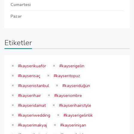
Cumartesi
Pazar
Etiketler
#kayserikuaför
#kayserigelin
#kayserisaç
#kayseritopuz
#kayseriistanbul
#kayseridüğün
#kayserihair
#kayseriombre
#kayseridamat
#kayserihairstyle
#kayseriwedding
#kayserigelinlik
#kayserimakyaj
#kayserinişan