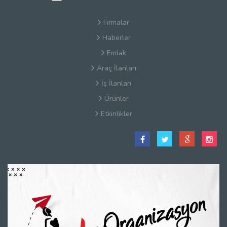
Firmalar
Haberler
Emlak
Araç İlanları
İş İlanları
Ürünler
Etkinlikler
Satış Sözleşmesi
Hakkımızda
Kullanım Koşulları
Güvenlik
Gizlilik Sözleşmesi
Firma Rehberi Nedir?
İletişim