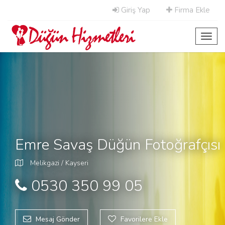
Giriş Yap
Firma Ekle
Toggl
navig
Emre Savaş Düğün Fotoğrafçısı
Melikgazi / Kayseri
0530 350 99 05
Mesaj Gönder
Favorilere Ekle