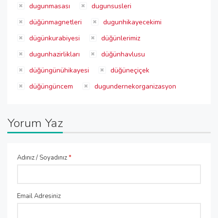
dugunmasası
dugunsusleri
düğünmagnetleri
dugunhikayecekimi
dügünkurabiyesi
düğünlerimiz
dugunhazirlikları
düğünhavlusu
düğüngünühikayesi
düğüneçiçek
düğüngüncem
dugundernekorganizasyon
Yorum Yaz
Adınız / Soyadınız
*
Email Adresiniz