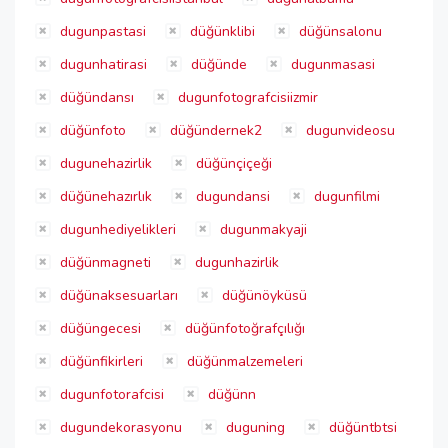
dugunpastasi
düğünklibi
düğünsalonu
dugunhatirasi
düğünde
dugunmasasi
düğündansı
dugunfotografcisiizmir
düğünfoto
düğündernek2
dugunvideosu
dugunehazirlik
düğünçiçeği
düğünehazırlık
dugundansi
dugunfilmi
dugunhediyelikleri
dugunmakyaji
düğünmagneti
dugunhazirlik
düğünaksesuarları
düğünöyküsü
düğüngecesi
düğünfotoğrafçılığı
düğünfikirleri
düğünmalzemeleri
dugunfotorafcisi
düğünn
dugundekorasyonu
duguning
düğüntbtsi