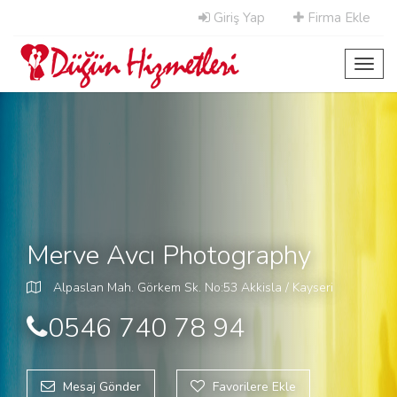
Giriş Yap
Firma Ekle
Toggl
navig
Merve Avcı Photography
Alpaslan Mah. Görkem Sk. No:53 Akkisla / Kayseri
0546 740 78 94
Mesaj Gönder
Favorilere Ekle