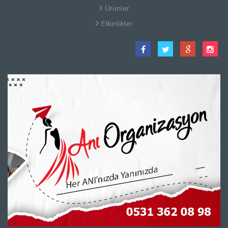
Ürünler
Etkinlikler
Satış Sözleşmesi
Hakkımızda
Kullanım Koşulları
Güvenlik
Gizlilik Sözleşmesi
Firma Rehberi Nedir?
İletişim