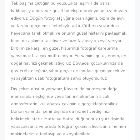
Tek başıma çıktığım bu yolculukta, eşimin de bana
katılmasıyla beraber güzel bir ekip olarak yolumuza devam
ediyoruz. Düğün fotoğrafçılığına olan ilgimiz, bizim de aynı
yollardan geçmemiz sebebiyle arttı. Çiftlerin yüzündeki
heyecana tanık olmak ve onların güzel hislerini paylaşmak,
bizim de aşkımızı tazeliyor ve bize fazlasıyla keyif veriyor.
Birbirinize karşı, en güzel hislerinizi fotoğraf karelerine
yansıtmak bizi çok mutlu ediyor. En samimi gülüşlerinizi, en
doğal halinizi çekmek istiyoruz. Böylece, çocuklarınıza da
gösterebileceğiniz, yıllar geçse de modası geçmeyecek ve
yapaylıktan uzak fotoğraflara sahip oluyorsunuz.
Dış çekim düşünüyorsanız, Kayseri'de muhteşem doğa
manzaraları eşliğinde veya tarihi mekanların sıcak
atmosferlerini kullanarak çekiminizi gerçekleştirebiliriz.
Bunun yanında, şehir dışında da hizmet verdiğimizi
belirtmek isteriz. Hatta ve hatta, düğününüzü yurt dışında
yapacaksanız ve orada fotoğraf çekimi istiyorsanız, hemen
makinelerimizi toplayıp yola koyulabiliriz.