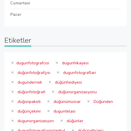
Cumartesi
Pazar
Etiketler
dugunfotografcisi
dugunhikayesi
düğünfotoğrafçısı
dugunfotograflari
dugundernek
düğünhediyesi
düğünfotoğrafı
düğünorganizasyonu
düğünpaketi
düğünümüzvar
Düğünden
düğünçekimi
duguntelasi
dugunorganizasyon
düğünler
dugunfotografcisiistanbul
düğünalbümü