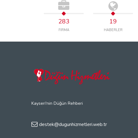
283
19
FİRMA
HABERLER
Kayseri'nin Düğün Rehberi
destek@dugunhizmetleri.web.tr