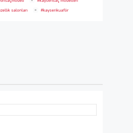
linsaçmodeli
#kayserisaç modelleri
ellik salonları
#kayserikuaför