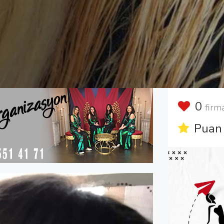
0
firm
Puan 