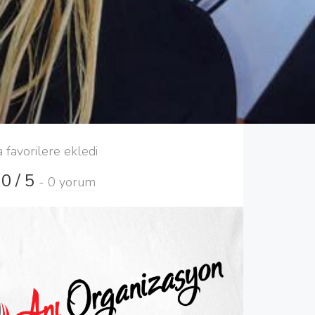
a favorilere ekledi
0 / 5
-
0 yorum