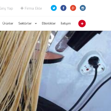
iriş Yap
Firma Ekle
Ürünler
Sektörler
Etkinlikler
İletişim