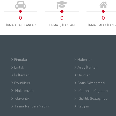
0
0
0
FİRMA ARAÇ İLANLARI
FİRMA İŞ İLANLARI
FİRMA EMLAK İLANL
Firmalar
Haberler
Emlak
Araç İlanları
İş İlanları
Ürünler
Etkinlikler
Satış Sözleşmesi
Hakkımızda
Kullanım Koşulları
Güvenlik
Gizlilik Sözleşmesi
Firma Rehberi Nedir?
İletişim