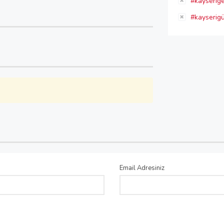
#kayserige
#kayserigüz
Email Adresiniz