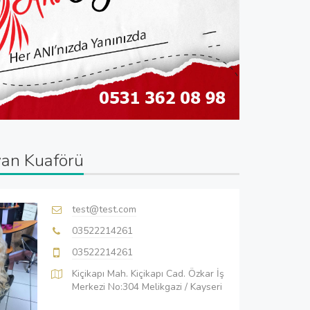
an Kuaförü
test@test.com
03522214261
03522214261
Kiçikapı Mah. Kiçikapı Cad. Özkar İş
Merkezi No:304 Melikgazi / Kayseri