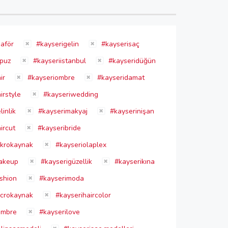
aför
#kayserigelin
#kayserisaç
opuz
#kayseriistanbul
#kayseridüğün
ir
#kayseriombre
#kayseridamat
irstyle
#kayseriwedding
inlik
#kayserimakyaj
#kayserinişan
ircut
#kayseribride
ikrokaynak
#kayseriolaplex
akeup
#kayserigüzellik
#kayserikına
shion
#kayserimoda
icrokaynak
#kayserihaircolor
ombre
#kayserilove