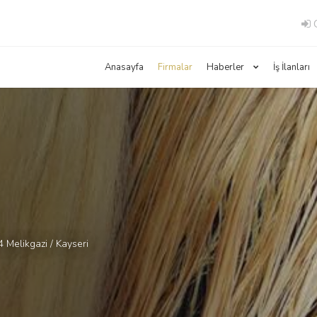
G
Anasayfa
Firmalar
Haberler
İş İlanları
 Melikgazi / Kayseri