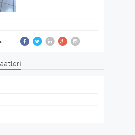
n:
aatleri