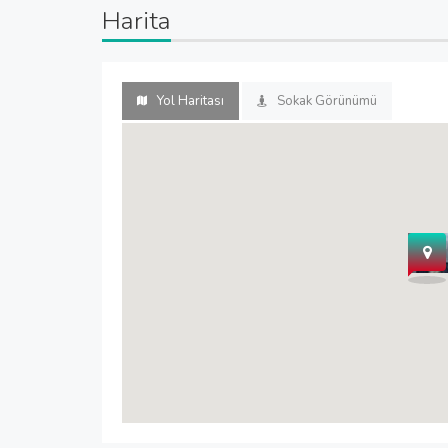
Harita
Yol Haritası
Sokak Görünümü