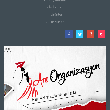
İş İlanları
Ürünler
Etkinlikler
Satış Sözleşmesi
Hakkımızda
Kullanım Koşulları
Güvenlik
Gizlilik Sözleşmesi
Firma Rehberi Nedir?
İletişim