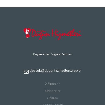
Kayseri'nin Düğün Rehberi
destek@dugunhizmetleri.web.tr
Firmalar
Haberler
Emlak
Araç İlanları