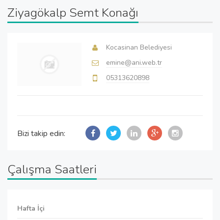
Ziyagökalp Semt Konağı
Kocasinan Belediyesi
emine@ani.web.tr
05313620898
Bizi takip edin:
Çalışma Saatleri
Hafta İçi