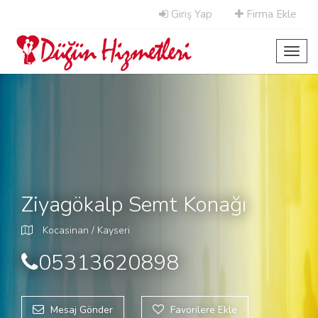
Giriş Yap
Firma Ekle
Toggl
navig
Ziyagökalp Semt Konağı
Kocasinan / Kayseri
05313620898
Mesaj Gönder
Favorilere Ekle