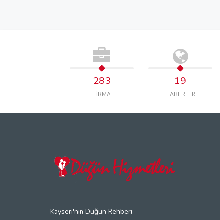
283
19
FİRMA
HABERLER
Kayseri'nin Düğün Rehberi