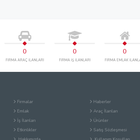
0
0
0
FİRMA ARAÇ İLANLARI
FİRMA İŞ İLANLARI
FİRMA EMLAK İLANL
Firmalar
Haberler
Emlak
Araç İlanları
İş İlanları
Ürünler
Etkinlikler
Satış Sözleşmesi
Hakkımızda
Kullanım Koşulları