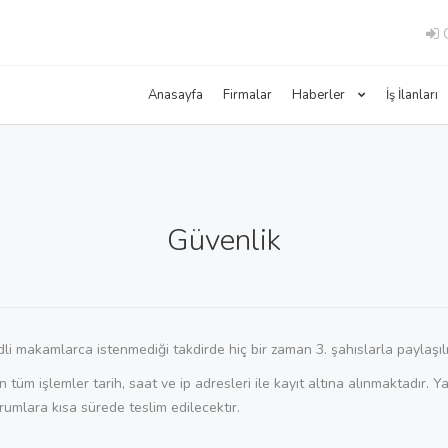
G
Anasayfa
Firmalar
Haberler
İş İlanları
Güvenlik
 adli makamlarca istenmediği takdirde hiç bir zaman 3. şahıslarla paylaş
n tüm işlemler tarih, saat ve ip adresleri ile kayıt altına alınmaktadır. 
urumlara kısa sürede teslim edilecektır.