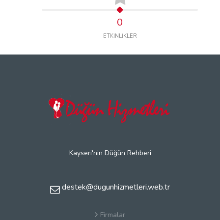
0
ETKİNLİKLER
Kayseri'nin Düğün Rehberi
destek@dugunhizmetleri.web.tr
Firmalar