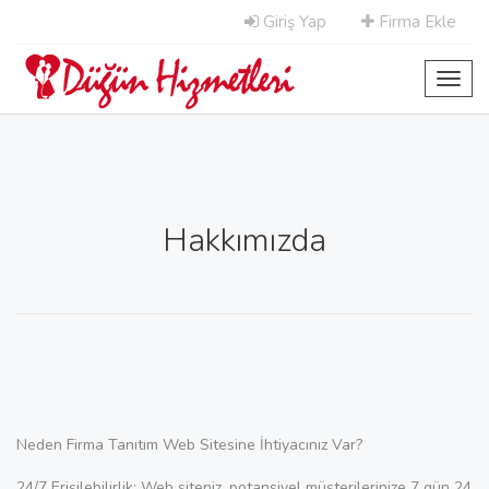
Giriş Yap
Firma Ekle
Toggl
navig
Hakkımızda
Neden Firma Tanıtım Web Sitesine İhtiyacınız Var?
24/7 Erişilebilirlik: Web siteniz, potansiyel müşterilerinize 7 gün 24