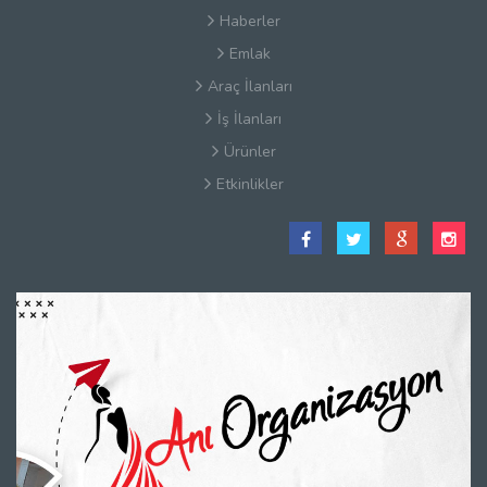
Haberler
Emlak
Araç İlanları
İş İlanları
Ürünler
Etkinlikler
Satış Sözleşmesi
Hakkımızda
Kullanım Koşulları
Güvenlik
Gizlilik Sözleşmesi
Firma Rehberi Nedir?
İletişim