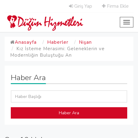
Giriş Yap
Firma Ekle
Toggl
navig
Anasayfa
Haberler
Nişan
Kız İsteme Merasimi: Geleneklerin ve
Modernliğin Buluştuğu An
Haber Ara
Haber Ara