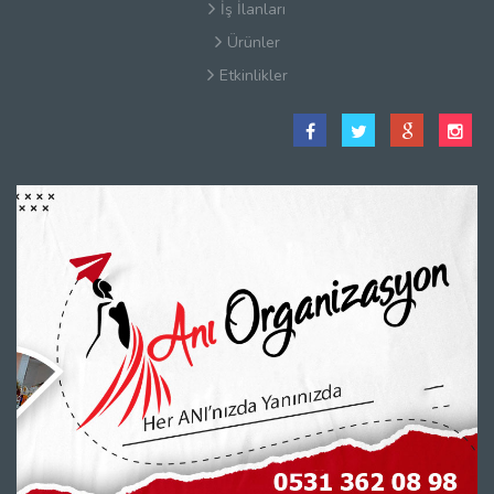
İş İlanları
Ürünler
Etkinlikler
Satış Sözleşmesi
Hakkımızda
Kullanım Koşulları
Güvenlik
Gizlilik Sözleşmesi
Firma Rehberi Nedir?
İletişim