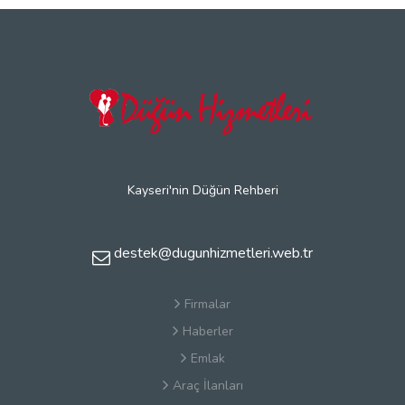
Kayseri'nin Düğün Rehberi
destek@dugunhizmetleri.web.tr
Firmalar
Haberler
Emlak
Araç İlanları