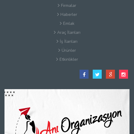
Firmalar
Haberler
Emlak
Araç İlanları
İş İlanları
Ürünler
Etkinlikler
Satış Sözleşmesi
Hakkımızda
Kullanım Koşulları
Güvenlik
Gizlilik Sözleşmesi
Firma Rehberi Nedir?
İletişim