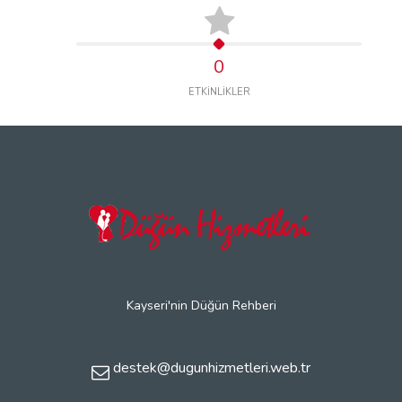
0
ETKİNLİKLER
Kayseri'nin Düğün Rehberi
destek@dugunhizmetleri.web.tr