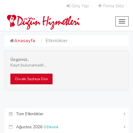
Giriş Yap
Firma Ekle
Toggl
navig
Anasayfa
Etkinlikler
Üzgünüz,
Kayıt bulunamadi!...
Önceki Sayfaya Dön
Tüm Etkinlikler
Ağustos 2026
0 Etkinlik